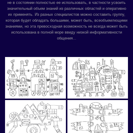
не в состоянии полностью ее использовать, в частности усвоить
значительный объем знаний из различных областей и оперативно
их применять. Из разных специалистов можно составить группу,
которая будет обладать большими, может быть, всеобъемлющими
знаниями, но эта превосходная возможность не всегда может быть
использована в полной море ввиду низкой информативности
общения...