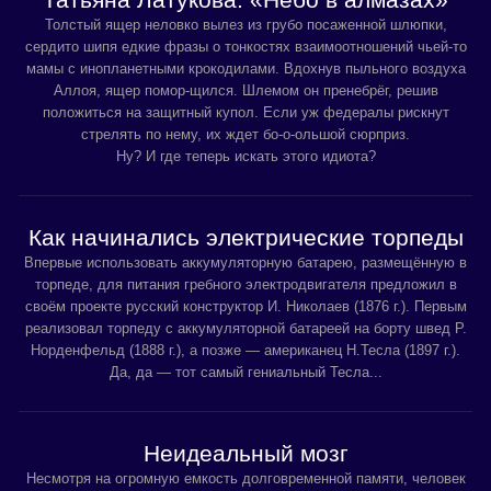
Толстый ящер неловко вылез из грубо посаженной шлюпки,
сердито шипя едкие фразы о тонкостях взаимоотношений чьей-то
мамы с инопланетными крокодилами. Вдохнув пыльного воздуха
Аллоя, ящер помор-щился. Шлемом он пренебрёг, решив
положиться на защитный купол. Если уж федералы рискнут
стрелять по нему, их ждет бо-о-ольшой сюрприз.
Ну? И где теперь искать этого идиота?
Как начинались электрические торпеды
Впервые использовать аккумуляторную батарею, размещённую в
торпеде, для питания гребного электродвигателя предложил в
своём проекте русский конструктор И. Николаев (1876 г.). Первым
реализовал торпеду с аккумуляторной батареей на борту швед P.
Норденфельд (1888 г.), а позже — американец Н.Тесла (1897 г.).
Да, да — тот самый гениальный Тесла...
Неидеальный мозг
Несмотря на огромную емкость долговременной памяти, человек