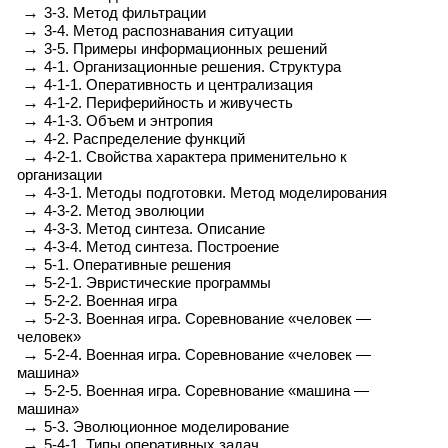
→
3-3. Метод фильтрации
→
3-4. Метод распознавания ситуации
→
3-5. Примеры информационных решений
→
4-1. Организационные решения. Структура
→
4-1-1. Оперативность и централизация
→
4-1-2. Периферийность и живучесть
→
4-1-3. Объем и энтропия
→
4-2. Распределение функций
→
4-2-1. Свойства характера применительно к
организации
→
4-3-1. Методы подготовки. Метод моделирования
→
4-3-2. Метод эволюции
→
4-3-3. Метод синтеза. Описание
→
4-3-4. Метод синтеза. Построение
→
5-1. Оперативные решения
→
5-2-1. Эвристические программы
→
5-2-2. Военная игра
→
5-2-3. Военная игра. Соревнование «человек —
человек»
→
5-2-4. Военная игра. Соревнование «человек —
машина»
→
5-2-5. Военная игра. Соревнование «машина —
машина»
→
5-3. Эволюционное моделирование
→
5-4-1. Типы оперативных задач