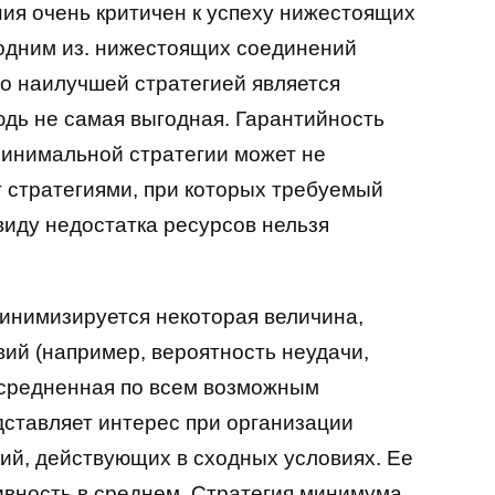
ия очень критичен к успеху нижестоящих
 одним из. нижестоящих соединений
то наилучшей стратегией является
юдь не самая выгодная. Гарантийность
минимальной стратегии может не
т стратегиями, при которых требуемый
ввиду недостатка ресурсов нельзя
инимизируется некоторая величина,
ий (например, вероятность неудачи,
усредненная по всем возможным
дставляет интерес при организации
ий, действующих в сходных условиях. Ее
вность в среднем. Стратегия минимума