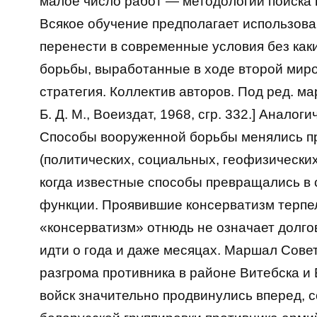
малое число работ — методологии поиска
Всякое обучение предполагает использован
перенести в современные условия без ка
борьбы, выработанные в ходе второй миро
стратегия. Коллектив авторов. Под ред. м
Б. Д. М., Воеиздат, 1968, сгр. 332.] Анало
Способы вооруженной борьбы менялись п
(политических, социальных, геофизических
когда известные способы превращались в 
функции. Проявившие консерватизм терпе
«консерватизм» отнюдь не означает долго
идти о года и даже месяцах. Маршал Совет
разгрома противника в районе Витебска и
войск значительно продвинулись вперед, 