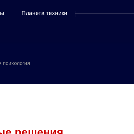
мы
Планета техники
я психология
ые решения.