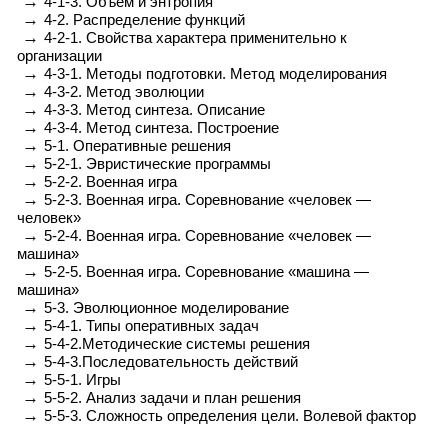
→
4-1-3. Объем и энтропия
→
4-2. Распределение функций
→
4-2-1. Свойства характера применительно к
организации
→
4-3-1. Методы подготовки. Метод моделирования
→
4-3-2. Метод эволюции
→
4-3-3. Метод синтеза. Описание
→
4-3-4. Метод синтеза. Построение
→
5-1. Оперативные решения
→
5-2-1. Эвристические программы
→
5-2-2. Военная игра
→
5-2-3. Военная игра. Соревнование «человек —
человек»
→
5-2-4. Военная игра. Соревнование «человек —
машина»
→
5-2-5. Военная игра. Соревнование «машина —
машина»
→
5-3. Эволюционное моделирование
→
5-4-1. Типы оперативных задач
→
5-4-2.Методические системы решения
→
5-4-3.Последовательность действий
→
5-5-1. Игры
→
5-5-2. Анализ задачи и план решения
→
5-5-3. Сложность определения цели. Волевой фактор