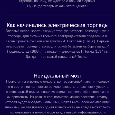
стрелять по нему, их ждет бо-о-ольшой сюрприз.
Ну? И где теперь искать этого идиота?
Как начинались электрические торпеды
Впервые использовать аккумуляторную батарею, размещённую в
торпеде, для питания гребного электродвигателя предложил в
своём проекте русский конструктор И. Николаев (1876 г.). Первым
реализовал торпеду с аккумуляторной батареей на борту швед P.
Норденфельд (1888 г.), а позже — американец Н.Тесла (1897 г.).
Да, да — тот самый гениальный Тесла...
Неидеальный мозг
Несмотря на огромную емкость долговременной памяти, человек
не в состоянии полностью ее использовать, в частности усвоить
значительный объем знаний из различных областей и оперативно
их применять. Из разных специалистов можно составить группу,
которая будет обладать большими, может быть, всеобъемлющими
знаниями, но эта превосходная возможность не всегда может быть
использована в полной море ввиду низкой информативности