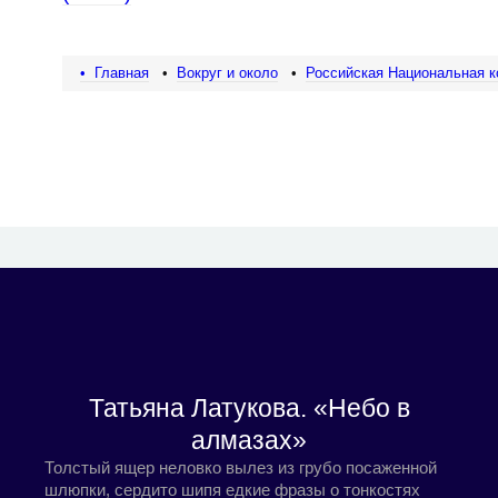
• Главная
•
Вокруг и около
•
Российская Национальная к
Татьяна Латукова. «Небо в
алмазах»
Толстый ящер неловко вылез из грубо посаженной
шлюпки, сердито шипя едкие фразы о тонкостях