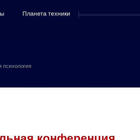
мы
Планета техники
я психология
льная конференция