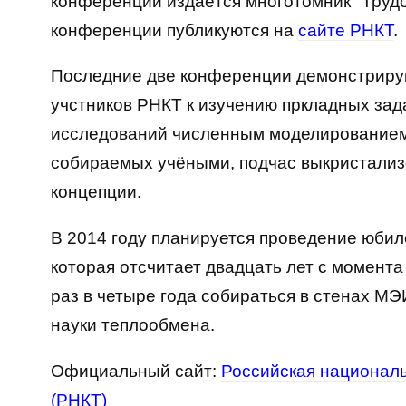
конференции издаётся многотомник "Труд
конференции публикуются на
сайте РНКТ
.
Последние две конференции демонстриру
учстников РНКТ к изучению пркладных зад
исследований численным моделированием.
собираемых учёными, подчас выкристализ
концепции.
В 2014 году планируется проведение юби
которая отсчитает двадцать лет с момент
раз в четыре года собираться в стенах МЭ
науки теплообмена.
Официальный сайт:
Российская национал
(РНКТ)