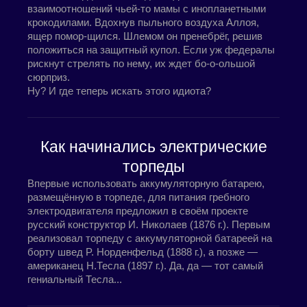
взаимоотношений чьей-то мамы с инопланетными
крокодилами. Вдохнув пыльного воздуха Аллоя,
ящер помор-щился. Шлемом он пренебрёг, решив
положиться на защитный купол. Если уж федералы
рискнут стрелять по нему, их ждет бо-о-ольшой
сюрприз.
Ну? И где теперь искать этого идиота?
Как начинались электрические
торпеды
Впервые использовать аккумуляторную батарею,
размещённую в торпеде, для питания гребного
электродвигателя предложил в своём проекте
русский конструктор И. Николаев (1876 г.). Первым
реализовал торпеду с аккумуляторной батареей на
борту швед P. Норденфельд (1888 г.), а позже —
американец Н.Тесла (1897 г.). Да, да — тот самый
гениальный Тесла...